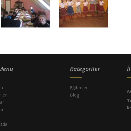
 Menü
Kategoriler
İ
fa
Eğitimler
A
iler
Blog
T
ar
E
ler
ızda