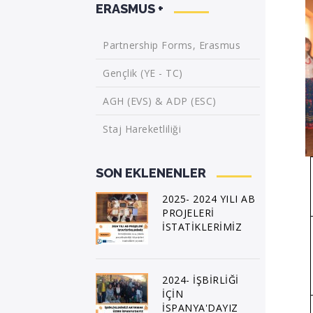
ERASMUS +
Partnership Forms, Erasmus
Gençlik (YE - TC)
AGH (EVS) & ADP (ESC)
Staj Hareketliliği
SON EKLENENLER
2025- 2024 YILI AB
PROJELERİ
İSTATİKLERİMİZ
2024- İŞBİRLİĞİ
İÇİN
İSPANYA'DAYIZ