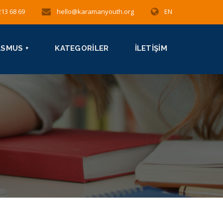
213 68 69
hello@karamanyouth.org
EN
ASMUS +
KATEGORILER
İLETIŞIM