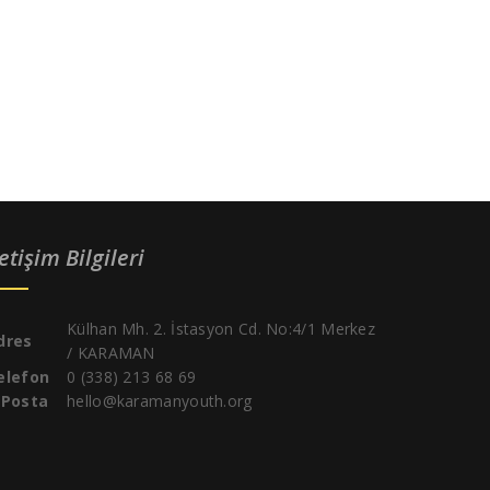
letişim Bilgileri
Külhan Mh. 2. İstasyon Cd. No:4/1 Merkez
dres
/ KARAMAN
elefon
0 (338) 213 68 69
-Posta
hello@karamanyouth.org