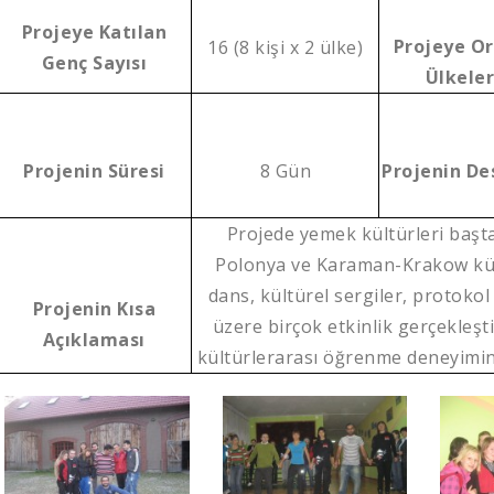
Projeye Katılan
Projeye O
16 (8 kişi x 2 ülke)
Genç Sayısı
Ülkele
Projenin Süresi
8 Gün
Projenin De
Projede yemek kültürleri başt
Polonya ve Karaman-Krakow kült
dans, kültürel sergiler, protokol
Projenin Kısa
üzere birçok etkinlik gerçekleşti
Açıklaması
kültürlerarası öğrenme deneyimin