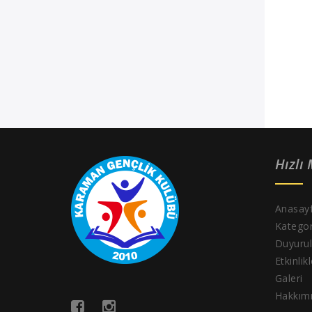
Hızlı
Anasay
Kategor
Duyurul
Etkinlik
Galeri
Hakkım