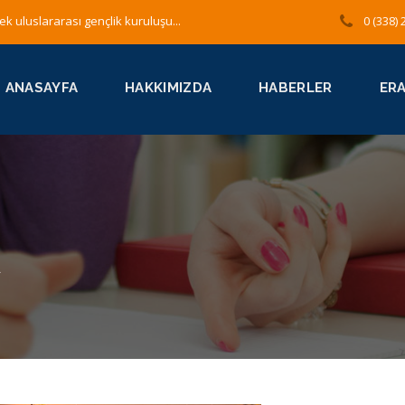
ek uluslararası gençlik kuruluşu...
0 (338) 
ANASAYFA
HAKKIMIZDA
HABERLER
ER
A