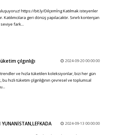
luşuyoruz! https://bit.ly/Dilçemİng Katılmak isteyenler
 Katılımcılara geri dönüş yapılacaktır. Sınırlı kontenjan
 seviye fark...
etim çılgınlığı
2024-09-20 00:00:00
endler ve hızla tüketilen koleksiyonlar, bizi her gün
 bu hızlı tüketim çılgınlığının çevresel ve toplumsal
...
SI YUNANİSTAN,LEFKADA
2024-09-13 00:00:00