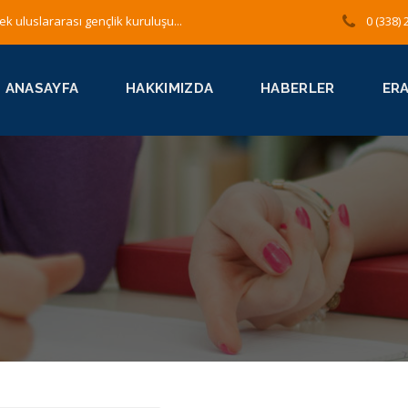
ek uluslararası gençlik kuruluşu...
0 (338) 
ANASAYFA
HAKKIMIZDA
HABERLER
ER