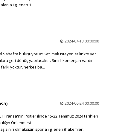
lanla ilgilenen 1...
2024-07-13 00:00:00
Sahaf’ta buluşuyoruz! Katılmak isteyenler linkte yer
ara geri dönüş yapılacaktır. Sınırlı kontenjan vardır.
e farkı yoktur, herkes ba...
nsa)
2024-06-24 00:00:00
K ‼️ Fransa'nın Poitier ilinde 15-22 Temmuz 2024 tarihleri
cılığın Önlenmesi
 sınırı olmaksızın sporla ilgilenen (hakemler,