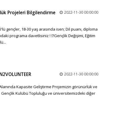
ük Projeleri Bilgilendirme
2022-11-30 00:00:00
ü gençler, 18-30 yaş arasında isen; Dil puanı, diploma
daki programa davetlisiniz ! ⁉️Gençlik Değişimi, Eğitim
ü...
EARN2VOLUNTEER
2022-11-30 00:00:00
lanında Kapasite Geliştirme Projemizin görünürlük ve
Ü Gençlik Kulübü Topluluğu ve üniversitemizdeki diğer