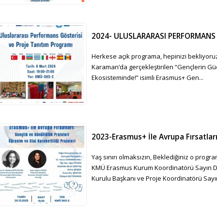
2024- ULUSLARARASI PERFORMANS
Herkese açık programa, hepinizi bekliyoruz
Karaman’da gerçekleştirilen “Gençlerin Güçle
Ekosisteminde!” isimli Erasmus+ Gen...
2023-Erasmus+ İle Avrupa Fırsatlar
Yaş sınırı olmaksızın, Beklediğiniz o progr
KMÜ Erasmus Kurum Koordinatörü Sayın Do
Kurulu Başkanı ve Proje Koordinatörü Say