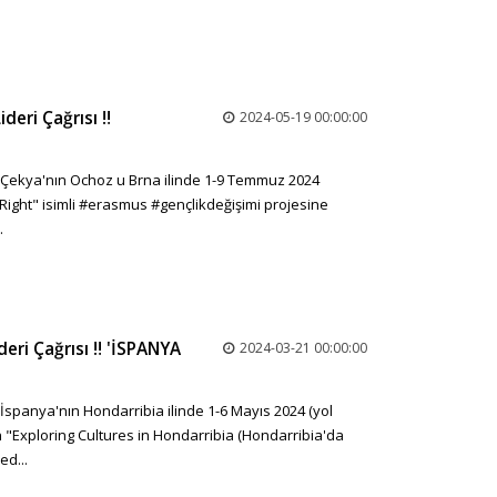
deri Çağrısı ‼️
2024-05-19 00:00:00
 ‼️ Çekya'nın Ochoz u Brna ilinde 1-9 Temmuz 2024
Right" isimli #erasmus #gençlikdeğişimi projesine
.
eri Çağrısı ‼️ 'İSPANYA
2024-03-21 00:00:00
‼️ İspanya'nın Hondarribia ilinde 1-6 Mayıs 2024 (yol
n "Exploring Cultures in Hondarribia (Hondarribia'da
ed...