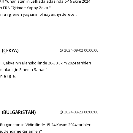
YOK !! Yunanistan'ın Lefkada adasında 6-16 Ekim 2024
In ERA Eğitimde Yapay Zeka "
a ilgilenen yaş sınırı olmayan, iyi derece...
 (ÇEKYA)
2024-09-02 00:00:00
 ‼️ Çekya'nın Blansko ilinde 20-30 Ekim 2024 tarihleri
maları için Sinema Sanatı"
a ilgile...
I (BULGARİSTAN)
2024-08-23 00:00:00
️ Bulgaristan'ın Vidin ilinde 15-24 Kasım 2024 tarihleri
üçlendirme Girişimleri"