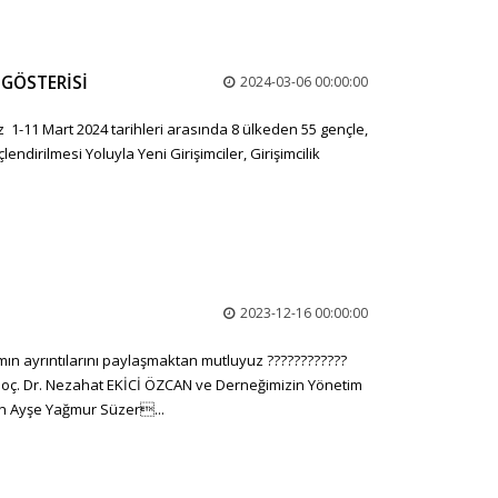
 GÖSTERİSİ
2024-03-06 00:00:00
 1-11 Mart 2024 tarihleri arasında 8 ülkeden 55 gençle,
ndirilmesi Yoluyla Yeni Girişimciler, Girişimcilik
ı
2023-12-16 00:00:00
amın ayrıntılarını paylaşmaktan mutluyuz ????????????
ç. Dr. Nezahat EKİCİ ÖZCAN ve Derneğimizin Yönetim
ın Ayşe Yağmur Süzer...