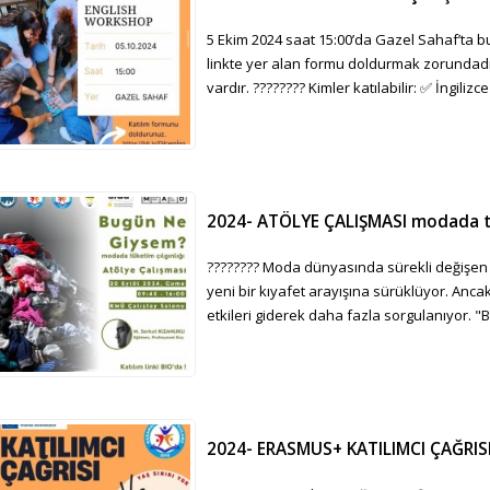
5 Ekim 2024 saat 15:00’da Gazel Sahaf’ta bu
linkte yer alan formu doldurmak zorundadır.
vardır. ???????? Kimler katılabilir: ✅ İngilizce
2024- ATÖLYE ÇALIŞMASI modada tük
???????? Moda dünyasında sürekli değişen tr
yeni bir kıyafet arayışına sürüklüyor. Ancak,
etkileri giderek daha fazla sorgulanıyor. "Bu
2024- ERASMUS+ KATILIMCI ÇAĞRI