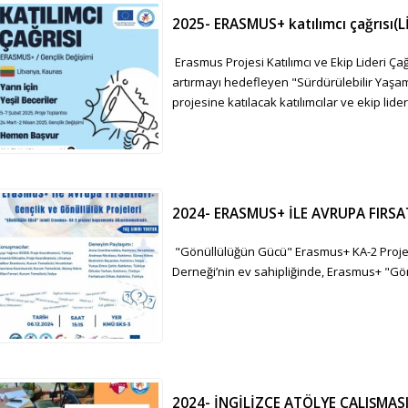
2025- ERASMUS+ katılımcı çağrısı
Erasmus Projesi Katılımcı ve Ekip Lideri Ça
artırmayı hedefleyen "Sürdürülebilir Yaş
projesine katılacak katılımcılar ve ekip lideri 
2024- ERASMUS+ İLE AVRUPA FIRSA
"Gönüllülüğün Gücü" Erasmus+ KA-2 Proje
Derneği’nin ev sahipliğinde, Erasmus+ "Gönü
2024- İNGİLİZCE ATÖLYE ÇALIŞMAS