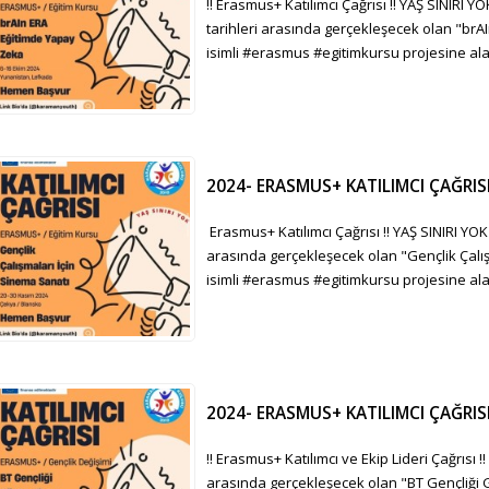
‼️ Erasmus+ Katılımcı Çağrısı ‼️ YAŞ SINIRI 
tarihleri arasında gerçekleşecek olan "brA
isimli #erasmus #egitimkursu projesine alanl
2024- ERASMUS+ KATILIMCI ÇAĞRISI
Erasmus+ Katılımcı Çağrısı ‼️ YAŞ SINIRI YOK
arasında gerçekleşecek olan "Gençlik Çalış
isimli #erasmus #egitimkursu projesine alanl
2024- ERASMUS+ KATILIMCI ÇAĞRIS
‼️ Erasmus+ Katılımcı ve Ekip Lideri Çağrısı ‼
arasında gerçekleşecek olan "BT Gençliği G