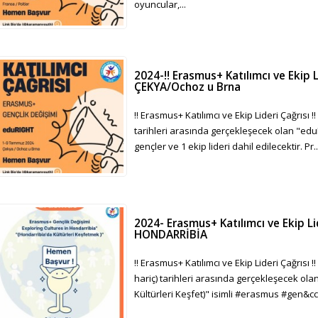
oyuncular,...
2024-‼️ Erasmus+ Katılımcı ve Ekip Li
ÇEKYA/Ochoz u Brna
‼️ Erasmus+ Katılımcı ve Ekip Lideri Çağrısı
tarihleri arasında gerçekleşecek olan "edu
gençler ve 1 ekip lideri dahil edilecektir. Pr..
2024- Erasmus+ Katılımcı ve Ekip Lid
HONDARRİBİA
‼️ Erasmus+ Katılımcı ve Ekip Lideri Çağrısı 
hariç) tarihleri arasında gerçekleşecek ola
Kültürleri Keşfet)" isimli #erasmus #gen&cc