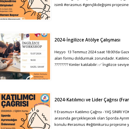
isimli #erasmus #gençlikdeğişimi projesine a
2024-İngilizce Atölye Çalışması
Heyyo 13 Temmuz 2024 saat 18:00’da Gazel 
alan formu doldurmak zorundadır. Katılımcıl
???????? Kimler katılabilir: ✅ İngilizce seviy
2024-Katılımcı ve Lider Çağrısı (Fra
‼️ Erasmus+ Katılımcı Çağrısı - YAŞ SINIRI YO
arasında gerçekleşecek olan Sporda Ayrım
konulu #erasmus #eğitimkursu projesine yaş