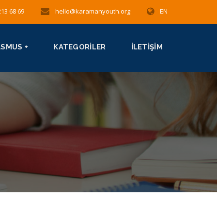
213 68 69
hello@karamanyouth.org
EN
ASMUS +
KATEGORILER
İLETIŞIM