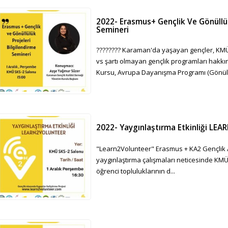
2022- Erasmus+ Gençlik Ve Gönüllül
Semineri
???????? Karaman'da yaşayan gençler, KMÜ'l
vs şartı olmayan gençlik programları hakkın
Kursu, Avrupa Dayanışma Programı (Gönüll
2022- Yaygınlaştırma Etkinliği L
"Learn2Volunteer" Erasmus + KA2 Gençlik A
yaygınlaştırma çalışmaları neticesinde KM
öğrenci topluluklarının d...