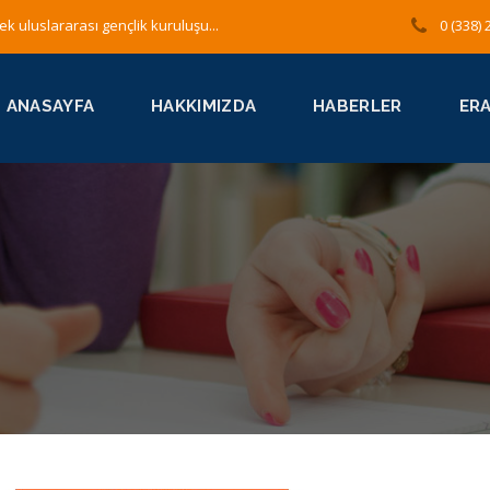
ek uluslararası gençlik kuruluşu...
0 (338) 
ANASAYFA
HAKKIMIZDA
HABERLER
ER