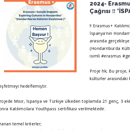
2024- Erasmus
Çağrısı ‼️ '
‼️ Erasmus+ Katılımcı
İspanya'nın Hondarri
arasında gerçekleşe
(Hondarribia'da Kült
isimli
#erasmus
#ge
Proje hk; Bu proje, k
kültürler arasındaki
eşfetmeyi hedeflemiştir.
rojede Mısır, İspanya ve Türkiye ülkeden toplamda 21 genç, 3 ekip
onra Katılımcılara Youthpass sertifikası verilmektedir.
ranan temel kriterler;