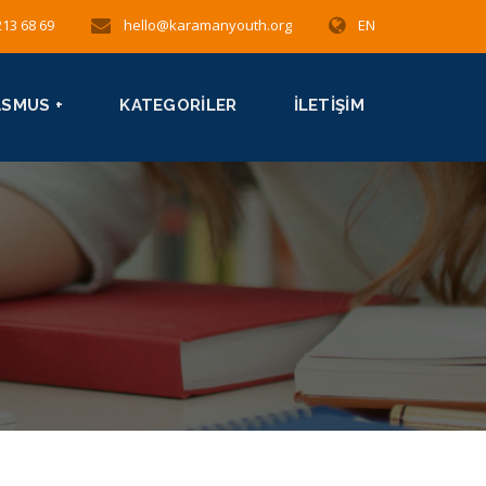
213 68 69
hello@karamanyouth.org
EN
ASMUS +
KATEGORILER
İLETIŞIM