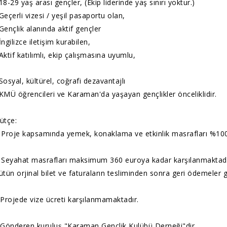
18-29 yaş arası gençler, (Ekip liderinde yaş sınırı yoktur.)
Geçerli vizesi / yeşil pasaportu olan,
Gençlik alanında aktif gençler
İngilizce iletişim kurabilen,
Aktif katılımlı, ekip çalışmasına uyumlu,
Sosyal, kültürel, coğrafi dezavantajlı
KMÜ öğrencileri ve Karaman'da yaşayan gençlikler önceliklidir.
ütçe:
 Proje kapsamında yemek, konaklama ve etkinlik masrafları %100
 Seyahat masrafları maksimum 360 euroya kadar karşılanmaktadır. (K
ütün orjinal bilet ve faturaların tesliminden sonra geri ödemeler ge
️ Projede vize ücreti karşılanmamaktadır.
️ Gönderen kuruluş "Karaman Gençlik Kulübü Derneği"dir.