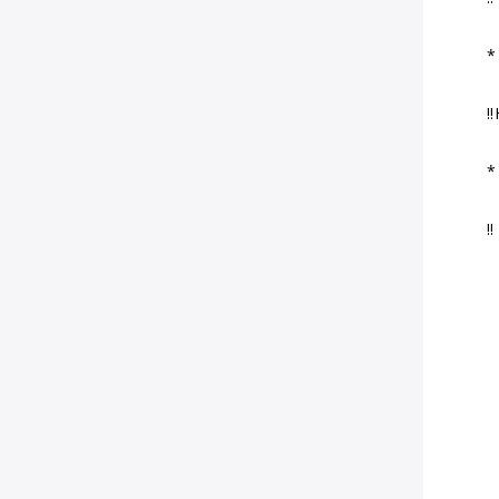
*
‼
*
‼