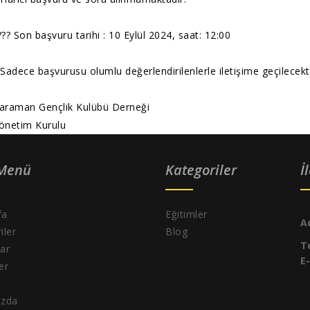
??? Son başvuru tarihi : 10 Eylül 2024, saat: 12:00
️ Sadece başvurusu olumlu değerlendirilenlerle iletişime geçilecekti
araman Gençlik Kulübü Derneği
önetim Kurulu
 Menü
Kategoriler
İ
fa
Eğitimler
A
iler
Blog
T
ar
E
ler
ızda