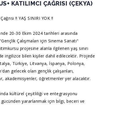
S+ KATILIMCI ÇAĞRISI (ÇEKYA)
ağrısı ‼️ YAŞ SINIRI YOK ‼️
inde 20-30 Ekim 2024 tarihleri arasında
Gençlik Çalışmaları için Sinema Sanatı"
itimkursu
projesine alanla ilgilenen yaş sınırı
 ingilizce bilen kişiler dahil edilecektir. Projede
talya, Türkiye, Litvanya, İspanya, Polonya,
dan gelecek olan gençlik çalışanları,
r, akademisyenler, öğretmenler yer alacaktır.
inda kültürel çeşitliliği ve entegrasyonu
gücünden yararlanmak için bilgi, beceri ve