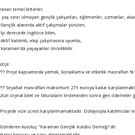
ranan temel kriterler;
 yaş sınırı olmayan gençlik çalışanları, eğitmenler, uzmanlar, ak
Gençlik alanında aktif çalışmalar yürüten,
İyi derecede İngilizce bilen,
Aktif katılımlı, ekip çalışmasına uyumlu,
Karaman'da yaşayanlar önceliklidir.
ütçe:
??? Proje kapsamında yemek, konaklama ve etkinlik masrafları %1
??? Seyahat masrafları maksimum 275 euroya kadar karşılanmaktadır.
ütün orjinal bilet ve faturaların tesliminden sonra geri ödemeler ge
️ Projede vize ücreti karşılanmamaktadır. Dolayısıyla katılımcılar viz
️ Gönderen kuruluş "Karaman Gençlik Kulübü Derneği"dir.
️ Harici başvuru ve soru alınmamaktadır.