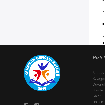
?
‼
K
Y
Hızlı
Anasay
Kategor
Duyurul
Etkinlik
Galeri
Hakkım