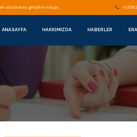
ek uluslararası gençlik kuruluşu...
0 (338) 
ANASAYFA
HAKKIMIZDA
HABERLER
ER