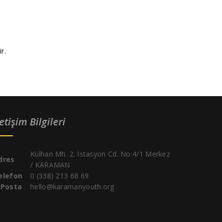
r.
letişim Bilgileri
Külhan Mh. 2. İstasyon Cd. No:4/1 Merkez
dres
/ KARAMAN
elefon
0 (338) 213 68 69
-Posta
hello@karamanyouth.org