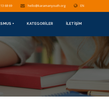
213 68 69
hello@karamanyouth.org
EN
ASMUS +
KATEGORILER
İLETIŞIM