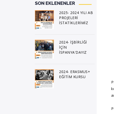
SON EKLENENLER
2025- 2024 YILI AB
PROJELERİ
İSTATİKLERİMİZ
2024- İŞBİRLİĞİ
İÇİN
İSPANYA'DAYIZ
2024- ERASMUS+
EĞİTİM KURSU
P
k
a
P