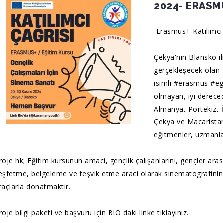
2024- ERASMU
Erasmus+ Katılımcı Ç
Çekya'nın Blansko il
gerçekleşecek olan "
isimli
#erasmus
#eg
olmayan, iyi derecede
Almanya, Portekiz, İ
Çekya ve Macaristan'
eğitmenler, uzmanla
roje hk; Eğitim kursunun amaci, gençlik çalişanlarini, gençler aras
eşfetme, belgeleme ve teşvik etme araci olarak sinematografinin 
raçlarla donatmaktir.
roje bilgi paketi ve başvuru için BIO daki linke tıklayınız.