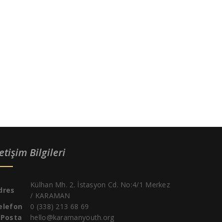
letişim Bilgileri
Külhan Mh. 2. İstasyon Cd. No:4/1 Merkez
dres
/ KARAMAN
elefon
0 (338) 213 68 69
-Posta
hello@karamanyouth.org