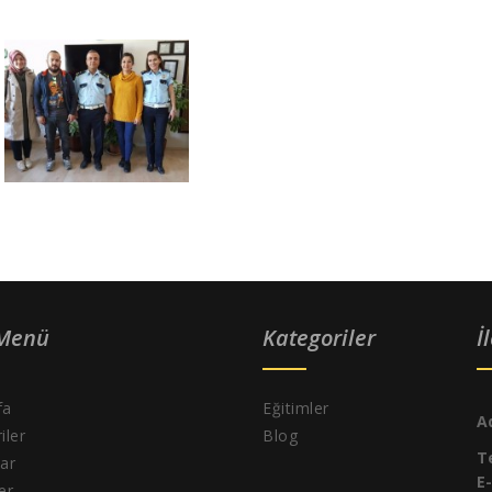
 Menü
Kategoriler
İ
fa
Eğitimler
A
iler
Blog
T
ar
E
ler