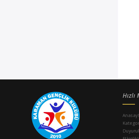
Hızlı
Anasay
Kategor
Duyurul
Etkinlik