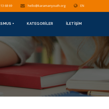
213 68 69
hello@karamanyouth.org
EN
ASMUS +
KATEGORILER
İLETIŞIM