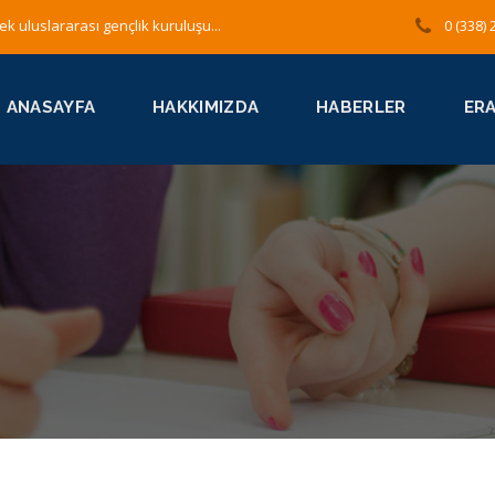
ek uluslararası gençlik kuruluşu...
0 (338) 
ANASAYFA
HAKKIMIZDA
HABERLER
ER