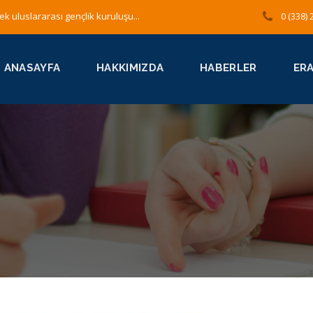
ek uluslararası gençlik kuruluşu...
0 (338) 
ANASAYFA
HAKKIMIZDA
HABERLER
ER