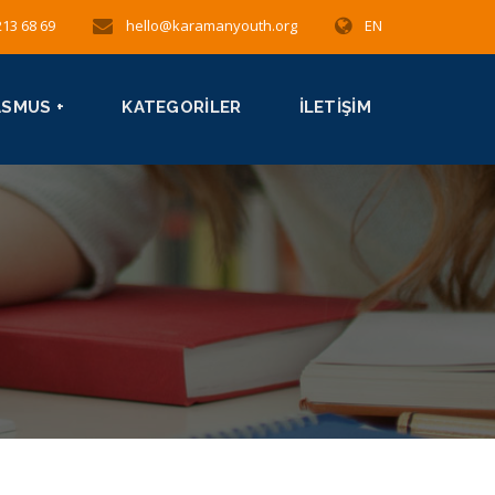
213 68 69
hello@karamanyouth.org
EN
ASMUS +
KATEGORILER
İLETIŞIM