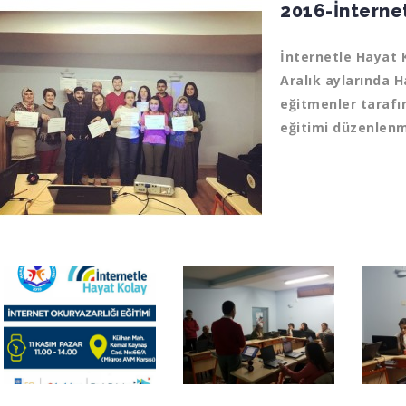
2016-İnterne
İnternetle Hayat 
Aralık aylarında H
eğitmenler taraf
eğitimi düzenlenmi