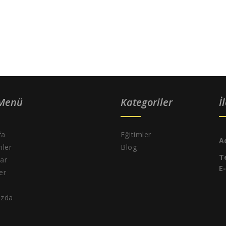
 Menü
Kategoriler
İ
fa
Eğitimler
A
iler
Blog
T
ar
E
ler
ızda