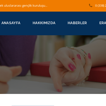
ek uluslararası gençlik kuruluşu...
0 (338) 
ANASAYFA
HAKKIMIZDA
HABERLER
ER