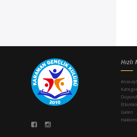
Hızlı
Anasay
Kategor
Duyurul
Etkinlik
Galeri
Hakkım