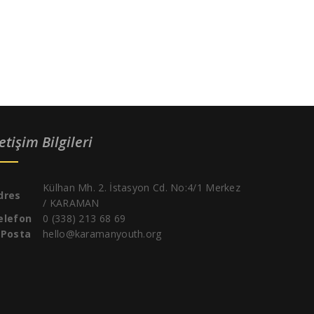
letişim Bilgileri
Külhan Mh. 2. İstasyon Cd. No:4/1 Merkez
dres
/ KARAMAN
elefon
0 (338) 213 68 69
-Posta
hello@karamanyouth.org