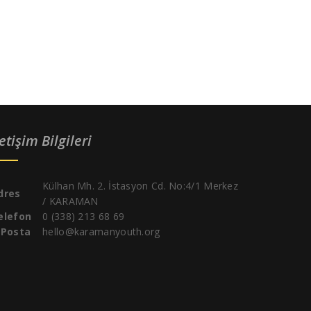
letişim Bilgileri
Külhan Mh. 2. İstasyon Cd. No:4/1 Merkez
dres
/ KARAMAN
elefon
0 (338) 213 68 69
-Posta
hello@karamanyouth.org