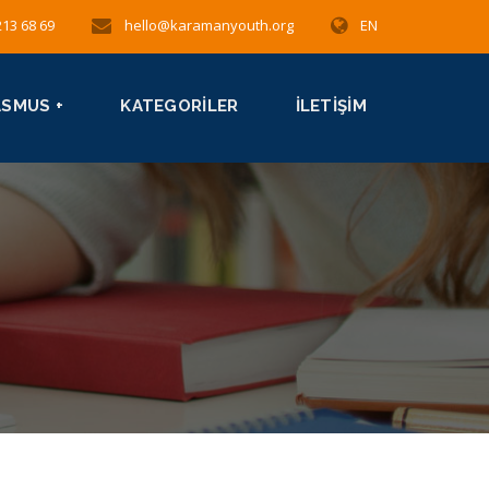
213 68 69
hello@karamanyouth.org
EN
ASMUS +
KATEGORILER
İLETIŞIM