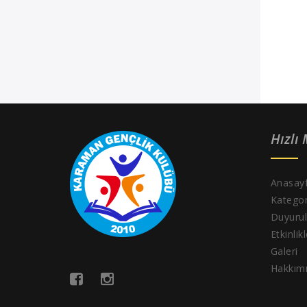
Hızlı
Anasay
Kategor
Duyurul
Etkinlik
Galeri
Hakkım