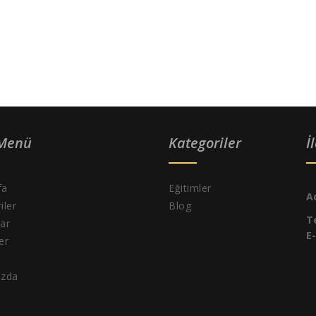
 Menü
Kategoriler
İ
fa
Eğitimler
A
iler
Blog
T
ar
E
ler
ızda