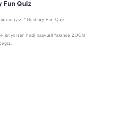
y Fun Quiz
e buradayız. " Bestiary Fun Quiz"
k istiyorsan hadi başvur!!Yakında ZOOM
acağız.