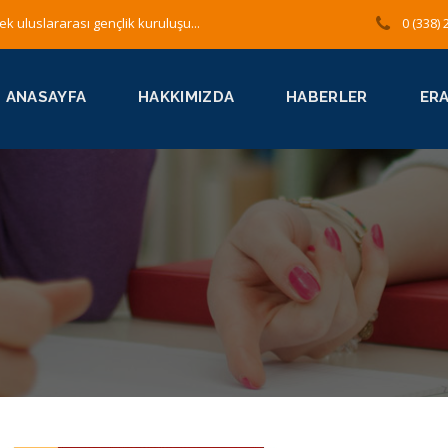
ek uluslararası gençlik kuruluşu...
0 (338) 
ANASAYFA
HAKKIMIZDA
HABERLER
ER