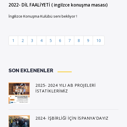
2022- DİL FAALİYETİ ( ingilzce konuşma masası)
İngilizce Konuşma Kulübü seni bekliyor !
1
2
3
4
5
6
7
8
9
10
SON EKLENENLER
2025- 2024 YILI AB PROJELERİ
İSTATİKLERİMİZ
2024- İŞBİRLİĞİ İÇİN İSPANYA'DAYIZ