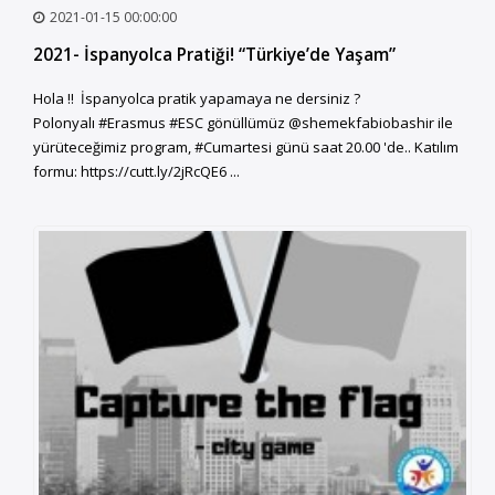
2021-01-15 00:00:00
2021- İspanyolca Pratiği! “Türkiye’de Yaşam”
Hola !! İspanyolca pratik yapamaya ne dersiniz ?
Polonyalı #Erasmus #ESC gönüllümüz @shemekfabiobashir ile
yürüteceğimiz program, #Cumartesi günü saat 20.00 'de.. Katılım
formu: https://cutt.ly/2jRcQE6 ...