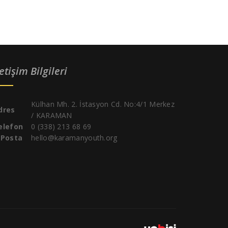
letişim Bilgileri
Külhan Mh. 2. İstasyon Cd. No:4/1 Merkez
dres
/ KARAMAN
elefon
0 (338) 213 68 69
-Posta
hello@karamanyouth.org