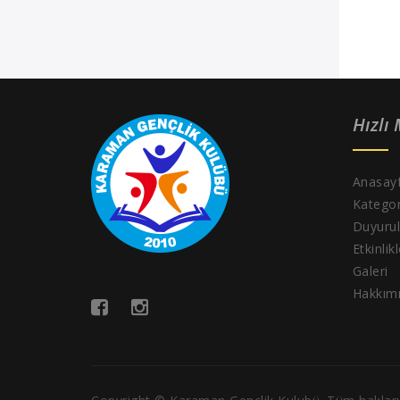
Hızlı
Anasay
Kategor
Duyurul
Etkinlik
Galeri
Hakkım