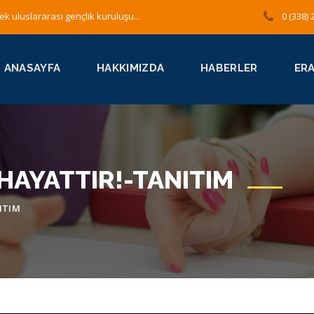
ek uluslararası gençlik kuruluşu...
0 (338) 
ANASAYFA
HAKKIMIZDA
HABERLER
ER
HAYATTIR!-TANITIM
ITIM