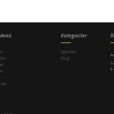
 Menü
Kategoriler
İ
fa
Eğitimler
A
iler
Blog
T
ar
E
ler
ızda