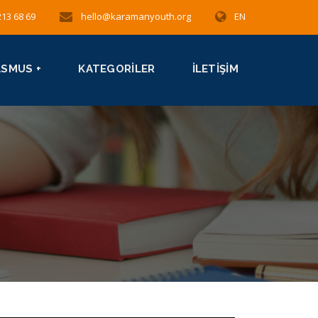
213 68 69
hello@karamanyouth.org
EN
ASMUS +
KATEGORILER
İLETIŞIM