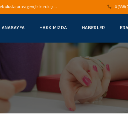
ek uluslararası gençlik kuruluşu...
0 (338) 
ANASAYFA
HAKKIMIZDA
HABERLER
ER