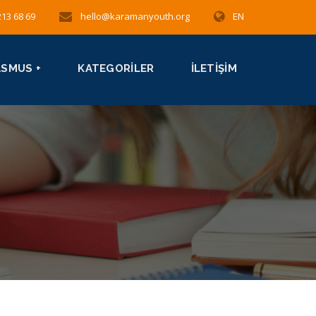
213 68 69
hello@karamanyouth.org
EN
ASMUS +
KATEGORILER
İLETIŞIM