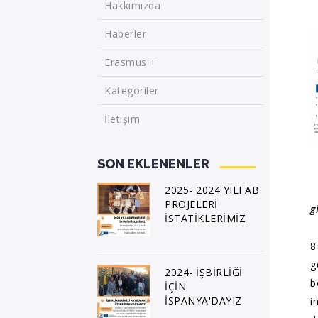
Hakkımızda
Haberler
Erasmus +
Kategoriler
İletişim
SON EKLENENLER
2025- 2024 YILI AB
PROJELERİ
g
İSTATİKLERİMİZ
8
g
2024- İŞBİRLİĞİ
b
İÇİN
İSPANYA'DAYIZ
i