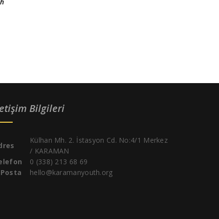
th
letişim Bilgileri
Külhan Mh. 2. İstasyon Cd. No:4/1 Merkez
dres
/ KARAMAN
elefon
0 (338) 213 68 69
-Posta
hello@karamanyouth.org