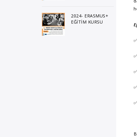
d
h
2024- ERASMUS+
EĞİTİM KURSU
E
✅
✅
✅
✅
✅
B