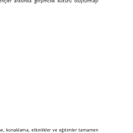
ençler arasında girişimcilik kültürü oluşturmayı
, konaklama, etkinlikler ve eğitimler tamamen