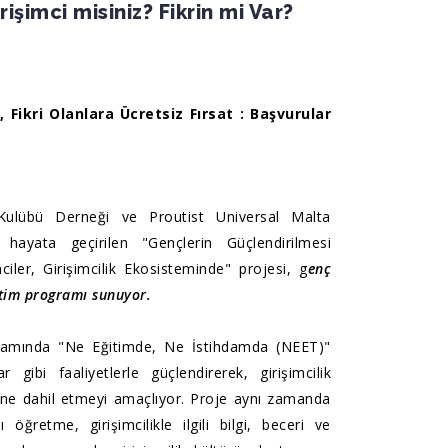
işimci misiniz? Fikrin mi Var?
, Fikri Olanlara Ücretsiz Fırsat : Başvurular
ulübü Derneği ve Proutist Universal Malta
le hayata geçirilen "Gençlerin Güçlendirilmesi
ciler, Girişimcilik Ekosisteminde" projesi, g
enç
ğitim programı sunuyor.
psamında "Ne Eğitimde, Ne İstihdamda (NEET)"
 gibi faaliyetlerle güçlendirerek, girişimcilik
emine dahil etmeyi amaçlıyor. Proje aynı zamanda
 öğretme, girişimcilikle ilgili bilgi, beceri ve