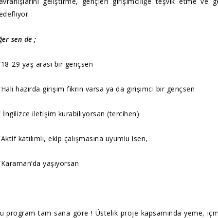
avranışlarını geliştirme, gençleri girişimciliğe teşvik etme ve g
edefliyor.
ğer sen de ;
18-29 yaş arası bir gençsen
Hali hazırda girişim fikrin varsa ya da girişimci bir gençsen
 İngilizce iletişim kurabiliyorsan (tercihen)
Aktif katılımlı, ekip çalışmasına uyumlu isen,
Karaman’da yaşıyorsan
u program tam sana göre ! Üstelik proje kapsamında yeme, içme