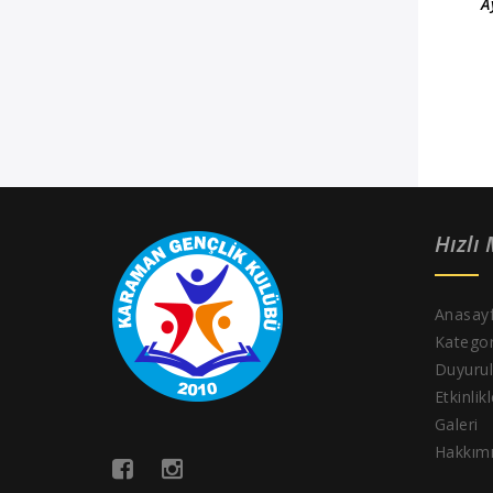
A
Hızlı
Anasay
Kategor
Duyurul
Etkinlik
Galeri
Hakkım