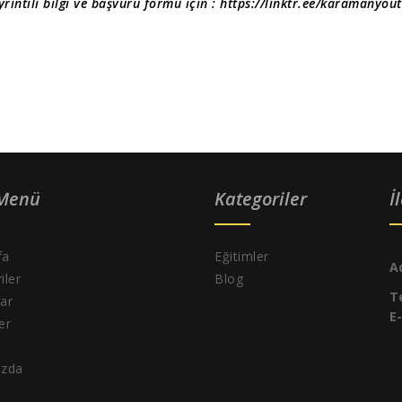
yrıntılı bilgi ve başvuru formu için : https://linktr.ee/karamanyou
 Menü
Kategoriler
İ
fa
Eğitimler
A
iler
Blog
T
ar
E
ler
ızda