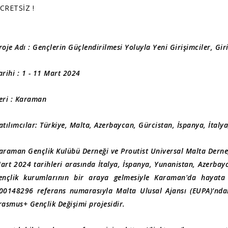
CRETSİZ !
roje Adı : Gençlerin Güçlendirilmesi Yoluyla Yeni Girişimciler, Gir
arihi : 1 - 11 Mart 2024
eri : Karaman
atılımcılar: Türkiye, Malta, Azerbaycan, Gürcistan, İspanya, İta
araman Gençlik Kulübü Derneği ve Proutist Universal Malta Derneği'
art 2024 tarihleri arasında İtalya, İspanya, Yunanistan, Azerbay
ençlik kurumlarının bir araya gelmesiyle Karaman'da hayata g
00148296 referans numarasıyla Malta Ulusal Ajansı (EUPA)’ndan 
rasmus+ Gençlik Değişimi projesidir.