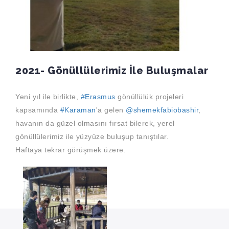
2021- Gönüllülerimiz İle Buluşmalar
Yeni yıl ile birlikte,
#Erasmus
gönüllülük projeleri
kapsamında
#Karaman
'a gelen
@shemekfabiobashir
,
havanın da güzel olmasını fırsat bilerek, yerel
gönüllülerimiz ile yüzyüze buluşup tanıştılar.
Haftaya tekrar görüşmek üzere.