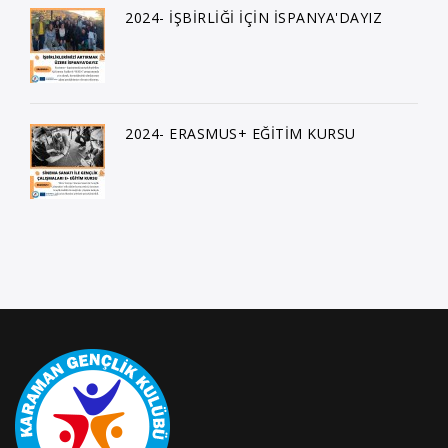
2024- İŞBİRLİĞİ İÇİN İSPANYA'DAYIZ
2024- ERASMUS+ EĞİTİM KURSU