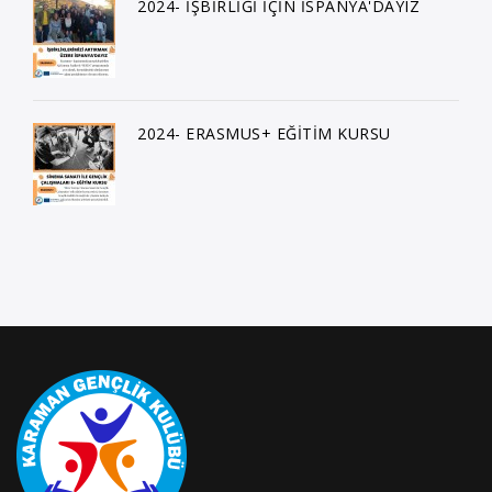
2024- İŞBİRLİĞİ İÇİN İSPANYA'DAYIZ
2024- ERASMUS+ EĞİTİM KURSU