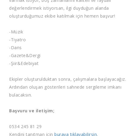
varmak istiyor, boş zamanlarını kaliteli ve faydalı
değerlendirmek istiyorsan, ilgi duyduğun alanda
oluşturduğumuz ekibe katılmak için hemen başvur!
-Müzik
-Tiyatro
-Dans
-Gazete&Dergi
-Şiir&Edebiyat
Ekipler oluşturulduktan sonra, çalışmalara başlayacağız.
Ardından oluşan gösterileri sahnede sergileme imkanı
bulacaksın.
Başvuru ve iletişim;
0534 245 81 29
Kendini tanıtman için
buraya tıklayabilirsin.