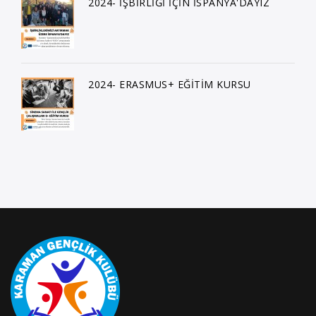
2024- İŞBİRLİĞİ İÇİN İSPANYA'DAYIZ
2024- ERASMUS+ EĞİTİM KURSU