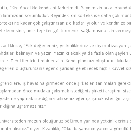
utlu, “Kişi öncelikle kendisini farketmeli. Beynimizin arka lobund
nılarımızdan sorumludur. Beyindeki ön korteks ise daha çok mantı
orteksi ne kadar çok çalıştırırsanız o kadar iyi olur ve kendinize bi
etiklemesine, anlık tepkiler göstermenizi sağlamasına izin vermeyi
ızanlıklı ise, “Etik değerleriniz, yetkinlikleriniz ve dış motivasyon ç
ehditleri belirleyin ve yazın. Yazın ki eksik ya da fazla olan şeyler
ardır. Tehditler için tedbirler alın. Kendi planınızı oluşturun. Mutl
eğerleri oluşturursanız eğer dışarıdan gelebilecek hiçbir kuvvet s
ğrencilere, iş hayatına girmeden önce şirketleri tanımaları gerektiğ
aşlamadan önce mutlaka çalışmak istediğiniz şirketi araştırın siz
iyade ne yapmak istediğinizi bilirseniz eğer çalışmak istediğiniz şi
ırıklığına uğramazsınız.”
Üniversiteden mezun olduğunuz bölümün yanında yetkinliklerinizle, so
onatmalısınız.” diyen Kızanlıklı, “Okul başarısının yanında gönüllü 