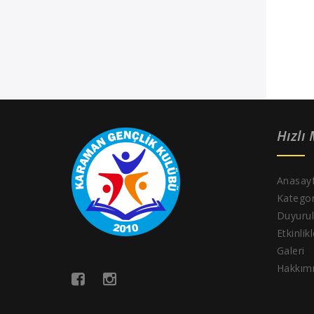
Hızlı
Anasay
Kategor
Duyurul
Etkinlik
Galeri
Hakkım