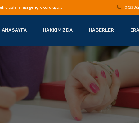
ek uluslararası gençlik kuruluşu...
0 (338) 
ANASAYFA
HAKKIMIZDA
HABERLER
ER