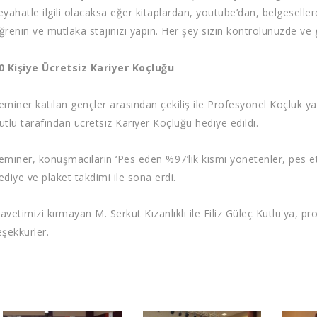
eyahatle ilgili olacaksa eğer kitaplardan, youtube’dan, belgesellerd
ğrenin ve mutlaka stajınızı yapın. Her şey sizin kontrolünüzde ve
0 Kişiye Ücretsiz Kariyer Koçluğu
eminer katılan gençler arasından çekiliş ile Profesyonel Koçluk yap
utlu tarafından ücretsiz Kariyer Koçluğu hediye edildi.
eminer, konuşmacıların ‘Pes eden %97’lik kısmı yönetenler, pes e
ediye ve plaket takdimi ile sona erdi.
avetimizi kırmayan M. Serkut Kızanlıklı ile Filiz Güleç Kutlu'ya,
eşekkürler.