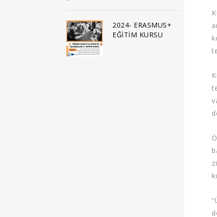
K
2024- ERASMUS+
a
EĞİTİM KURSU
k
t
K
t
v
d
Ö
b
z
k
“
d