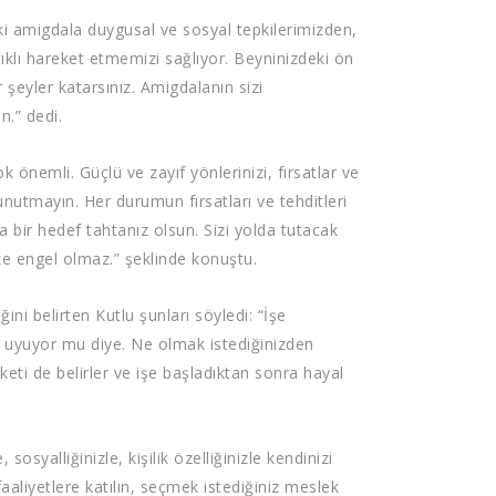
aki amigdala duygusal ve sosyal tepkilerimizden,
klı hareket etmemizi sağlıyor. Beyninizdeki ön
r şeyler katarsınız. Amigdalanın sizi
n.” dedi.
ok önemli. Güçlü ve zayıf yönlerinizi, fırsatlar ve
i unutmayın. Her durumun fırsatları ve tehditleri
aka bir hedef tahtanız olsun. Sizi yolda tutacak
ize engel olmaz.” şeklinde konuştu.
ini belirten Kutlu şunları söyledi: “İşe
e uyuyor mu diye. Ne olmak istediğinizden
rketi de belirler ve işe başladıktan sonra hayal
syalliğinizle, kişilik özelliğinizle kendinizi
faaliyetlere katılın, seçmek istediğiniz meslek