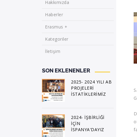
Hakkımızda
Haberler
Erasmus +
Kategoriler
İletişim
SON EKLENENLER
2025- 2024 YILI AB
PROJELERİ
S
İSTATİKLERİMİZ
G
D
2024- İŞBİRLİĞİ
o
İÇİN
İSPANYA'DAYIZ
f