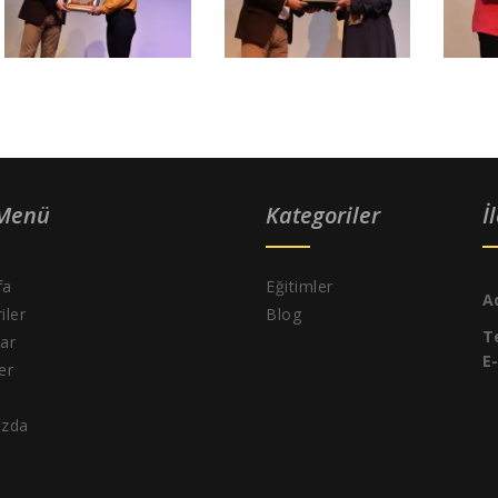
 Menü
Kategoriler
İ
fa
Eğitimler
A
iler
Blog
T
ar
E
ler
ızda