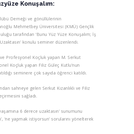
zyüze Konuşalım:
übü Derneği ve gönüllülerinin
noğlu Mehmetbey Üniversitesi (KMÜ) Gençlik
uluğu tarafından ‘Bunu Yüz Yüze Konuşalım; İş
zaktasın’ konulu seminer düzenlendi.
ve Profesyonel Koçluk yapan M. Serkut
syonel Koçluk yapan Filiz Güleç Kutlu’nun
ıldığı seminere çok sayıda öğrenci katıldı.
dan sahneye gelen Serkut Kızanlıklı ve Filiz
eçirmesini sağladı.
‘iş yaşamına 6 derece uzaktasın’ sunumunu
’, ‘ne yapmak istiyorsun’ sorularını yönelterek