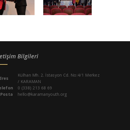
letişim Bilgileri
Külhan Mh. 2. İstasyon Cd. No:4/1 Merkez
dres
/ KARAMAN
elefon
0 (338) 213 68 69
-Posta
hello@karamanyouth.org