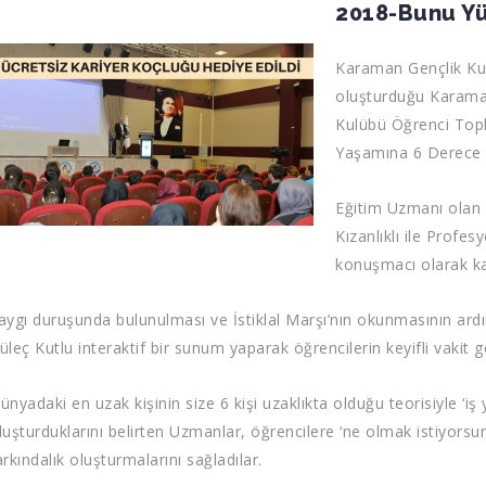
2018-Bunu Yü
Karaman Gençlik Kul
oluşturduğu Karama
Kulübü Öğrenci Topl
Yaşamına 6 Derece U
Eğitim Uzmanı olan 
Kızanlıklı ile Profe
konuşmacı olarak kat
aygı duruşunda bulunulması ve İstiklal Marşı’nın okunmasının ardın
üleç Kutlu interaktif bir sunum yaparak öğrencilerin keyifli vakit g
ünyadaki en uzak kişinin size 6 kişi uzaklıkta olduğu teorisiyle 
luşturduklarını belirten Uzmanlar, öğrencilere ‘ne olmak istiyorsun
arkındalık oluşturmalarını sağladılar.