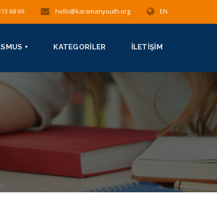
213 68 69
hello@karamanyouth.org
EN
ASMUS +
KATEGORILER
İLETIŞIM