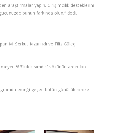
en araştırmalar yapın. Girişimcilik desteklerini
 gücünüzde bunun farkında olun.” dedi.
an M. Serkut Kızanlıklı ve Filiz Güleç
tmeyen %3'lük kısımdır.’ sözünün ardından
 programda emeği geçen bütün gönüllülerimize