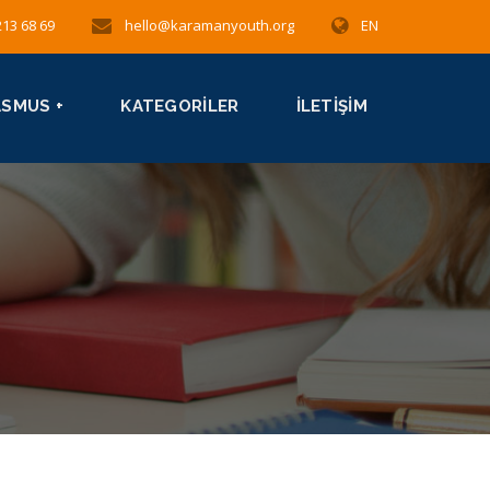
213 68 69
hello@karamanyouth.org
EN
ASMUS +
KATEGORILER
İLETIŞIM