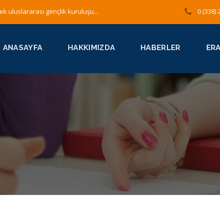
ek uluslararası gençlik kuruluşu...
0 (338) 
ANASAYFA
HAKKIMIZDA
HABERLER
ER