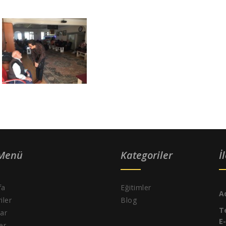
 Menü
Kategoriler
İ
fa
Eğitimler
A
iler
Blog
T
ar
E
ler