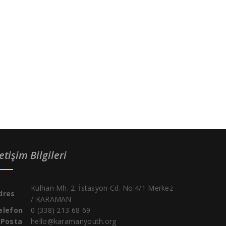
letişim Bilgileri
Külhan Mh. 2. İstasyon Cd. No:4/1 Merkez
dres
/ KARAMAN
elefon
0 (338) 213 68 69
-Posta
hello@karamanyouth.org