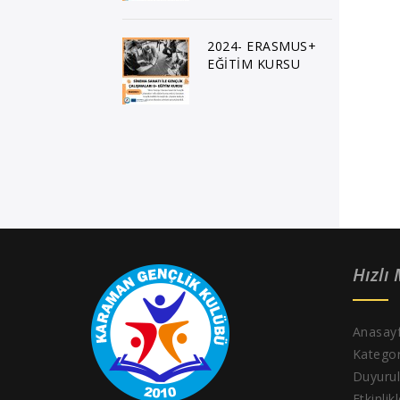
2024- ERASMUS+
EĞİTİM KURSU
Hızlı
Anasay
Kategor
Duyurul
Etkinlik