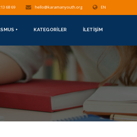
213 68 69
hello@karamanyouth.org
EN
ASMUS +
KATEGORILER
İLETIŞIM