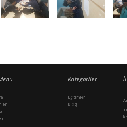
 Menü
Kategoriler
İ
fa
Eğitimler
A
iler
Blog
T
ar
E
ler