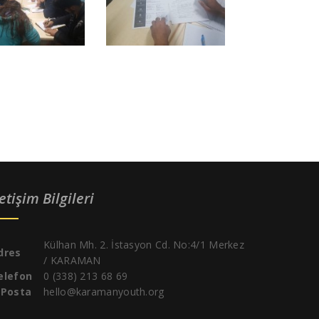
letişim Bilgileri
Külhan Mh. 2. İstasyon Cd. No:4/1 Merkez
dres
/ KARAMAN
elefon
0 (338) 213 68 69
-Posta
hello@karamanyouth.org