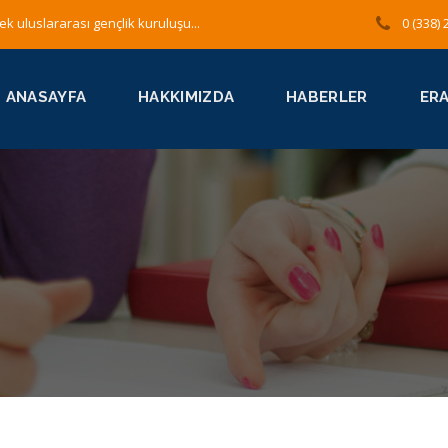
ek uluslararası gençlik kuruluşu...
0 (338) 
ANASAYFA
HAKKIMIZDA
HABERLER
ER