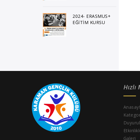
2024- ERASMUS+
EĞİTİM KURSU
Hızlı
Anasay
Kategor
Duyurul
Etkinlik
Galeri