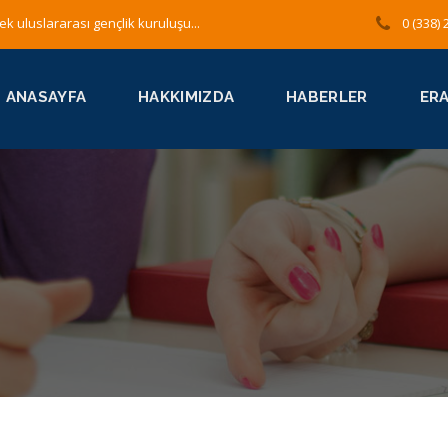
ek uluslararası gençlik kuruluşu...
0 (338) 
ANASAYFA
HAKKIMIZDA
HABERLER
ER