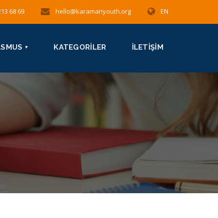
213 68 69
hello@karamanyouth.org
EN
ASMUS +
KATEGORILER
İLETIŞIM