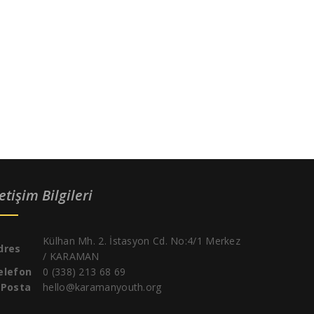
letişim Bilgileri
Külhan Mh. 2. İstasyon Cd. No:4/1 Merkez
dres
/ KARAMAN
elefon
0 (338) 213 68 69
-Posta
hello@karamanyouth.org