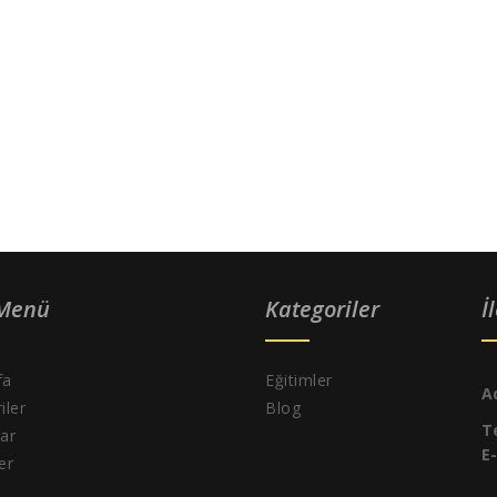
 Menü
Kategoriler
İ
fa
Eğitimler
A
iler
Blog
T
ar
E
ler