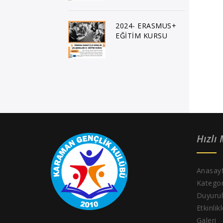
2024- ERASMUS+
EĞİTİM KURSU
Hızlı
Anasay
Kategor
Duyurul
Etkinlik
Galeri