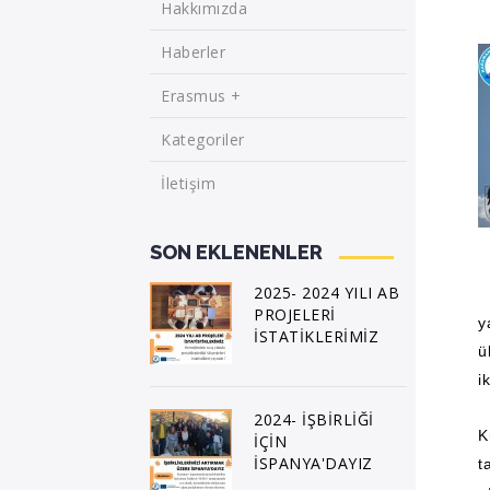
Hakkımızda
Haberler
Erasmus +
Kategoriler
İletişim
SON EKLENENLER
2025- 2024 YILI AB
PROJELERİ
y
İSTATİKLERİMİZ
ü
i
2024- İŞBİRLİĞİ
K
İÇİN
İSPANYA'DAYIZ
t