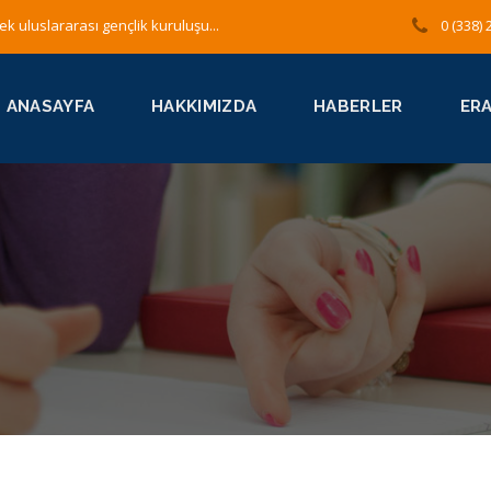
ek uluslararası gençlik kuruluşu...
0 (338) 
ANASAYFA
HAKKIMIZDA
HABERLER
ER