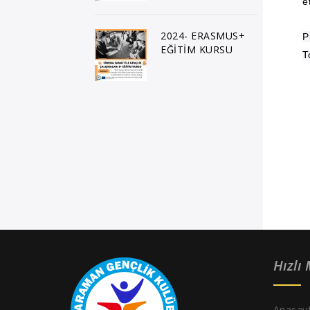
et
2024- ERASMUS+
P
EĞİTİM KURSU
T
Hızlı
Anasay