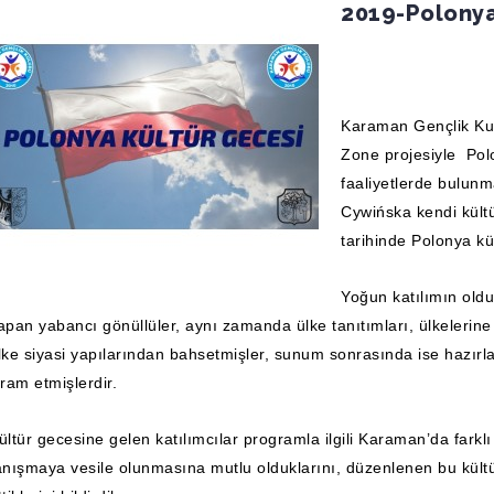
2019-Polonya
Karaman Gençlik Kul
Zone projesiyle Pol
faaliyetlerde bulun
Cywińska
kendi kültü
tarihinde Polonya kü
Yoğun katılımın old
apan yabancı gönüllüler, aynı zamanda ülke tanıtımları, ülkelerine ö
lke siyasi yapılarından bahsetmişler, sunum sonrasında ise hazırla
kram etmişlerdir.
ültür gecesine gelen katılımcılar programla ilgili Karaman’da farkl
anışmaya vesile olunmasına mutlu olduklarını, düzenlenen bu kült