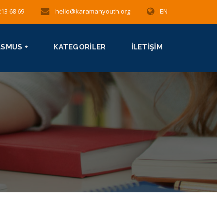
213 68 69
hello@karamanyouth.org
EN
ASMUS +
KATEGORILER
İLETIŞIM