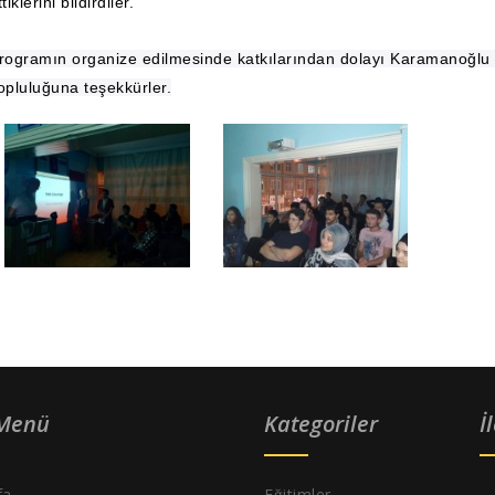
tiklerini bildirdiler.
rogramın organize edilmesinde katkılarından dolayı Karamanoğlu
opluluğuna teşekkürler.
 Menü
Kategoriler
İ
fa
Eğitimler