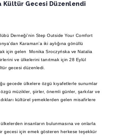
 Kültür Gecesi Düzenlendi
übü Derneği’nin Step Outside Your Comfort
onya’dan Karaman’a iki aylığına gönüllü
mak için gelen
Monika Sroczyńska
ve
Natalia
rlerini ve ülkelerini tanıtmak için 28 Eylül
ltür gecesi düzenledi.
uğu gecede ülkelere özgü kıyafetlerle sunumlar
zgü müzikler, şiirler, önemli günler, şarkılar ve
dıkları kültürel yemeklerden gelen misafirlere
ı ülkelerden insanların bulunmasına ve onlarla
ür gecesi için emek gösteren herkese teşekkür