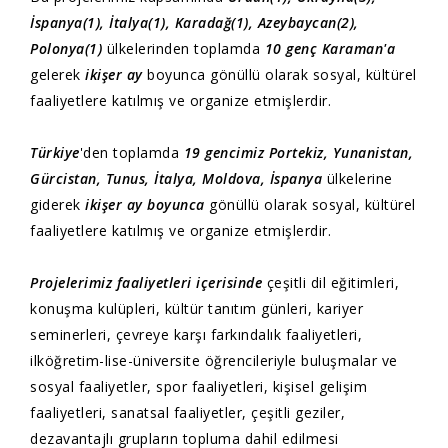
İspanya(1), İtalya(1), Karadağ(1), Azeybaycan(2),
Polonya(1)
ülkelerinden toplamda
10 genç
Karaman'a
gelerek
ikişer ay
boyunca gönüllü olarak sosyal, kültürel
faaliyetlere katılmış ve organize etmişlerdir.
Türkiye
'den toplamda
19 gencimiz
Portekiz, Yunanistan,
Gürcistan, Tunus, İtalya, Moldova, İspanya
ülkelerine
giderek
ikişer ay boyunca
gönüllü olarak sosyal, kültürel
faaliyetlere katılmış ve organize etmişlerdir.
Projelerimiz faaliyetleri içerisinde
çeşitli dil eğitimleri,
konuşma kulüpleri, kültür tanıtım günleri, kariyer
seminerleri, çevreye karşı farkındalık faaliyetleri,
ilköğretim-lise-üniversite öğrencileriyle buluşmalar ve
sosyal faaliyetler, spor faaliyetleri, kişisel gelişim
faaliyetleri, sanatsal faaliyetler, çeşitli geziler,
dezavantajlı grupların topluma dahil edilmesi