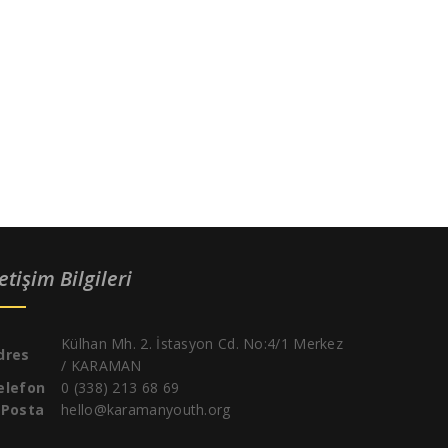
letişim Bilgileri
Külhan Mh. 2. İstasyon Cd. No:4/1 Merkez
dres
/ KARAMAN
elefon
0 (338) 213 68 69
-Posta
hello@karamanyouth.org