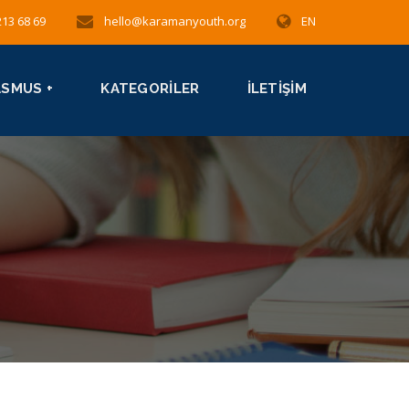
213 68 69
hello@karamanyouth.org
EN
ASMUS +
KATEGORILER
İLETIŞIM