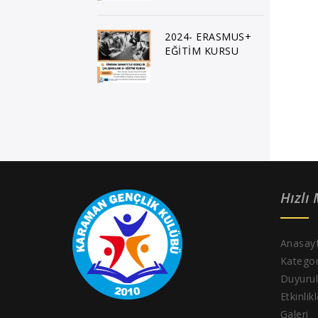
2024- ERASMUS+
EĞİTİM KURSU
Hızlı
Anasay
Kategor
Duyurul
Etkinlik
Galeri