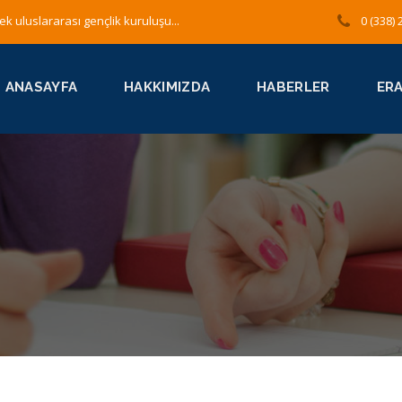
ek uluslararası gençlik kuruluşu...
0 (338) 
ANASAYFA
HAKKIMIZDA
HABERLER
ER