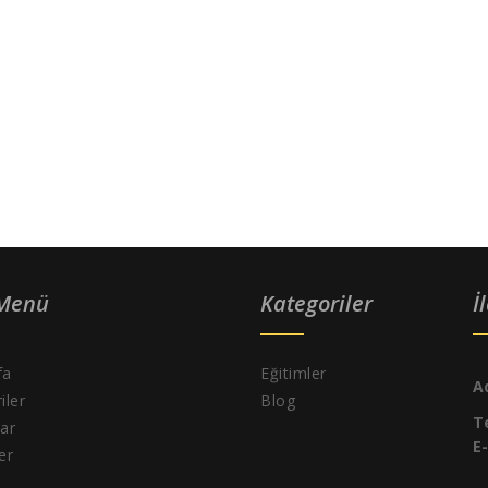
 Menü
Kategoriler
İ
fa
Eğitimler
A
iler
Blog
T
ar
E
ler