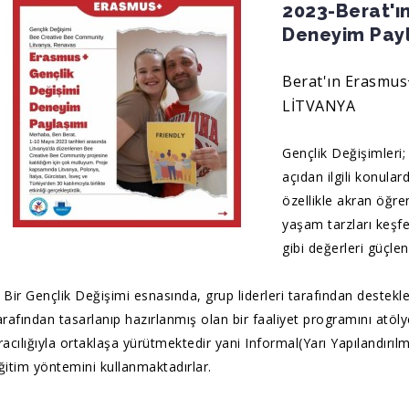
2023-Berat'ı
Deneyim Pay
Berat'ın Erasmus
LİTVANYA
Gençlik Değişimleri; 
açıdan ilgili konula
özellikle akran öğren
yaşam tarzları keşf
gibi değerleri güçle
️ Bir Gençlik Değişimi esnasında, grup liderleri tarafından destekl
arafından tasarlanıp hazırlanmış olan bir faaliyet programını atöly
racılığıyla ortaklaşa yürütmektedir yani Informal(Yarı Yapılandırı
ğitim yöntemini kullanmaktadırlar.