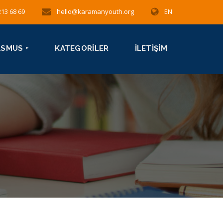
213 68 69
hello@karamanyouth.org
EN
ASMUS +
KATEGORILER
İLETIŞIM