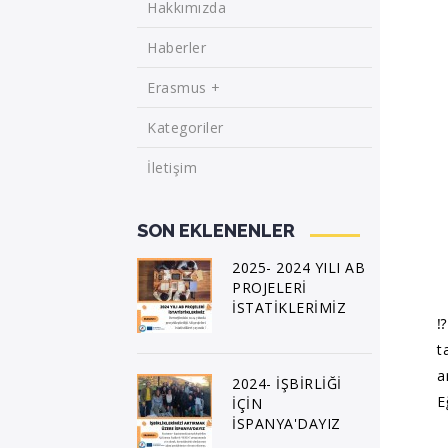
Hakkımızda
Haberler
Erasmus +
Kategoriler
İletişim
SON EKLENENLER
2025- 2024 YILI AB
PROJELERİ
İSTATİKLERİMİZ
⁉
t
a
2024- İŞBİRLİĞİ
E
İÇİN
İSPANYA'DAYIZ