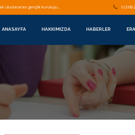
ek uluslararası gençlik kuruluşu...
0 (338) 
ANASAYFA
HAKKIMIZDA
HABERLER
ER