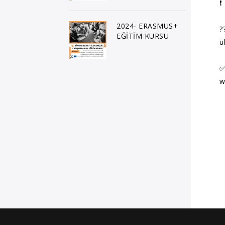
❗
2024- ERASMUS+
?
EĞİTİM KURSU
ü
✅
w