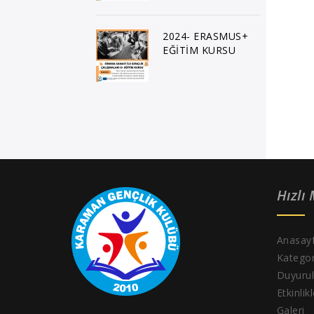
2024- ERASMUS+
EĞİTİM KURSU
Hızlı
Anasay
Kategor
Duyurul
Etkinlik
Galeri