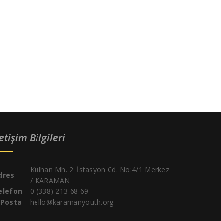
letişim Bilgileri
Külhan Mh. 2. İstasyon Cd. No:4/1 Merkez
dres
/ KARAMAN
elefon
0 (338) 213 68 69
-Posta
hello@karamanyouth.org