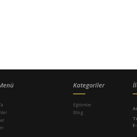
 Menü
Kategoriler
İ
fa
Eğitimler
A
iler
Blog
T
ar
E
ler