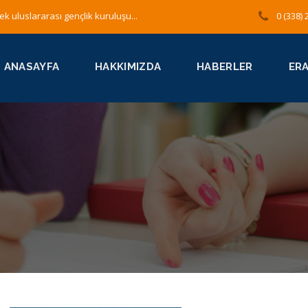
ek uluslararası gençlik kuruluşu...
0 (338) 
ANASAYFA
HAKKIMIZDA
HABERLER
ER