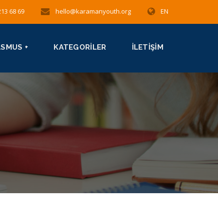
213 68 69
hello@karamanyouth.org
EN
ASMUS +
KATEGORILER
İLETIŞIM