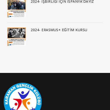
2024- İŞBİRLİĞİ İÇİN İSPANYA'DAYIZ
2024- ERASMUS+ EĞİTİM KURSU