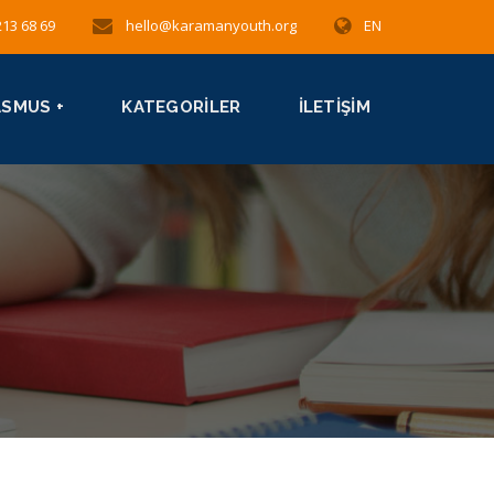
213 68 69
hello@karamanyouth.org
EN
ASMUS +
KATEGORILER
İLETIŞIM