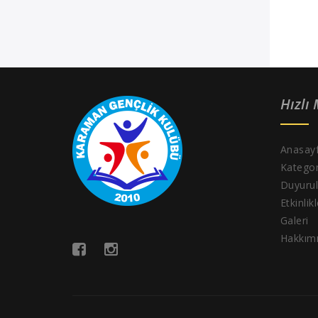
Hızlı
Anasay
Kategor
Duyurul
Etkinlik
Galeri
Hakkım