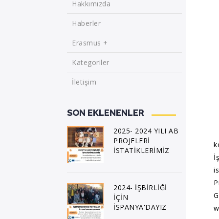
Hakkımızda
Haberler
Erasmus +
Kategoriler
İletişim
SON EKLENENLER
2025- 2024 YILI AB
PROJELERİ
k
İSTATİKLERİMİZ
İ
i
P
2024- İŞBİRLİĞİ
G
İÇİN
İSPANYA'DAYIZ
w