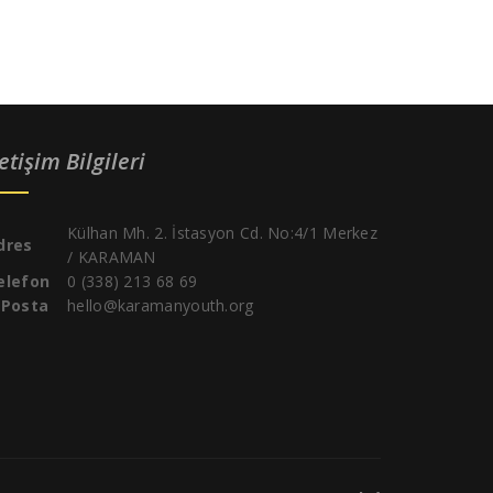
letişim Bilgileri
Külhan Mh. 2. İstasyon Cd. No:4/1 Merkez
dres
/ KARAMAN
elefon
0 (338) 213 68 69
-Posta
hello@karamanyouth.org