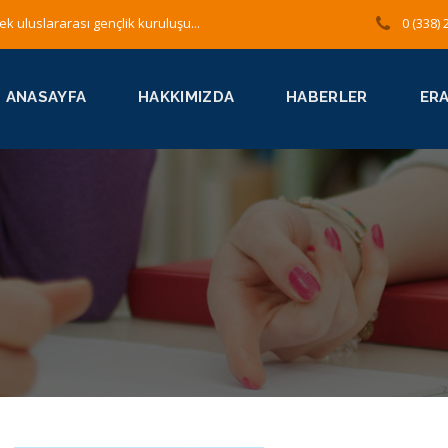
ek uluslararası gençlik kuruluşu...
0 (338) 
ANASAYFA
HAKKIMIZDA
HABERLER
ER