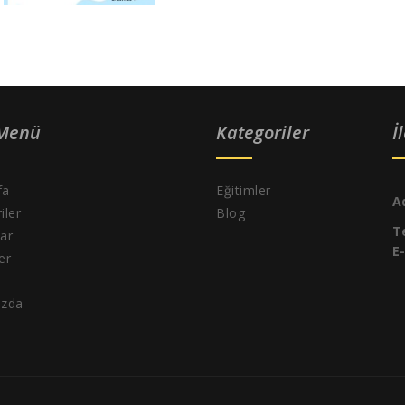
 Menü
Kategoriler
İ
fa
Eğitimler
A
iler
Blog
T
ar
E
ler
ızda