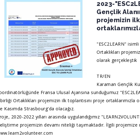
2023-"ESC2LE
Gençlik Alanın
projemizin ilk
ortaklarımızl
"ESC2LEARN" isimli 
Ortaklıkları projemiz
olarak gerçekleştik
TR/EN
Karaman Gençlik Ku
oordinatörlüğünde Fransa Ulusal Ajansına sunduğumuz "ESC2LEA
şbirliği Ortaklıkları projemizin ilk toplantısını proje ortaklarımızla 
se Kasımda Strasbourg'da olacağız.
roje, 2020-2022 yılları arasında uygulandığımız "LEARN2VOLUNTE
eliştirme projemizin devamı niteliği taşımaktadır. İlgili projemize u
ww.learn2volunteer.com