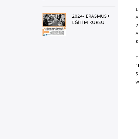
E
2024- ERASMUS+
A
EĞİTİM KURSU
2
A
K
T
"
S
w