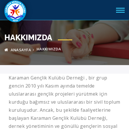
HAKKIMIZDA
HAKKIMIZDA
ANASAYFA
Karaman Gençlik Kulübü Derneği , bir grup
gencin 2010 yılı Kasım ayında temelde
uluslararası gençlik projeleri yürütmek için
kurduğu bağımsız ve uluslararası bir sivil toplum
kuruluşudur. Ancak, bu şekilde faaliyetlerine
başlayan Karaman Gençlik Kulübü Derneği,
dernek yönetiminin ve gönüllü gençlerin sosyal